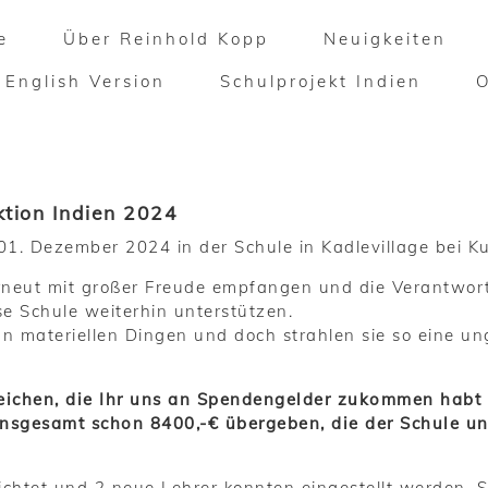
e
Über Reinhold Kopp
Neuigkeiten
English Version
Schulprojekt Indien
ktion Indien 2024
1. Dezember 2024 in der Schule in Kadlevillage bei K
rneut mit großer Freude empfangen und die Verantwor
ese Schule weiterhin unterstützen.
 an materiellen Dingen und doch strahlen sie so eine 
eichen, die Ihr uns an Spendengelder zukommen habt 
nsgesamt schon 8400,-€ übergeben, die der Schule und
richtet und 2 neue Lehrer konnten eingestellt werden.