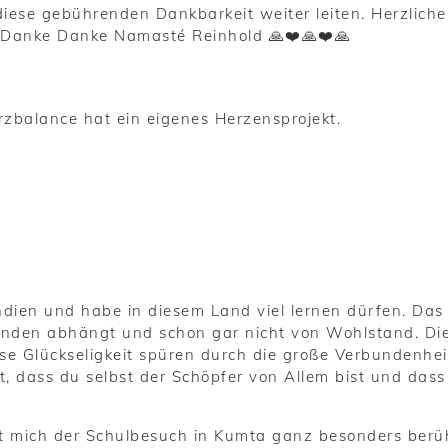
iese gebührenden Dankbarkeit weiter leiten. Herzliche
e Danke Danke Namasté Reinhold 🙏❤️🙏❤️🙏
rzbalance hat ein eigenes Herzensprojekt.
ndien und habe in diesem Land viel lernen dürfen. Das
änden abhängt und schon gar nicht von Wohlstand. Di
se Glückseligkeit spüren durch die große Verbundenhei
t, dass du selbst der Schöpfer von Allem bist und das
t mich der Schulbesuch in Kumta ganz besonders berü