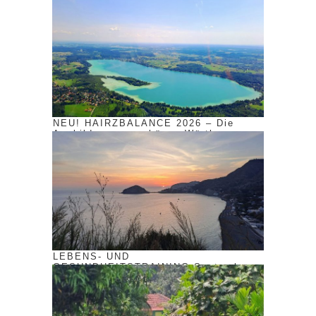
bei München / Wörthsee
NEU! HAIRZBALANCE 2026 – Die
Ausbildung am schönen Wörthsee vom
16.-22.03.2026
LEBENS- UND
GESUNDHEITSTRAINING September
2026 AUF ISCHIA